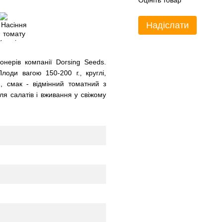
Оцініть товар
Надіслати
онерів компанії Dorsing Seeds.
лоди вагою 150-200 г., круглі,
, смак - відмінний томатний з
я салатів і вживання у свіжому