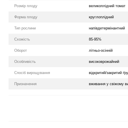
Розмір плоду
великоплідний томат
Форма плоду
круглоплідний
Тип рослини
напівдетермінантний
Схожість
85-95%
Оборот
літньо-осінній
Особливість
високоврожайний
Спосіб вирощування
відкритий/закритий ґр
Призначення
вживання у свіжому в