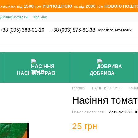
 насіння від
1500
грн
УКРПОШТОЮ
та від
2000
грн
НОВОЮ ПОШТ
ублічної оферти
Про нас
+38 (095) 383-01-10
+38 (093) 876-61-38
Передзвонити вам?
НАСІННЯ ТРАВ
ДОБРИВА
Головна
НАСІННЯ ОВОЧІВ
Томат
Насіння томат
Немає в наявності
Артикул: 2382-0
25 грн