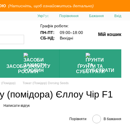
ОЮ
(Натисніть, щоб ознайомитись детально)
Порівняння
Укр
Рус
Бажання
Вхід
Графік роботи:
ПН-ПТ:
09:00–18:00
Мій кошик
СБ-НД:
Вихідні
ЗАСОБИ ЗАХИСТУ
ҐРУНТИ ТА
РОСЛИН
СУБСТРАТИ
 (Помідор)
Томат (Помідор) Dorsing Seeds
у (помідора) Єллоу Чір F1
Написати відгук
Порівняти
В бажання