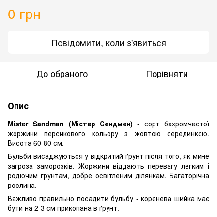
0 грн
Повідомити, коли з'явиться
До обраного
Порівняти
Опис
Mister Sandman (Містер Сендмен)
- сорт бахромчастої
жоржини персикового кольору з жовтою серединкою.
Висота 60-80 см.
Бульби висаджуються у відкритий ґрунт після того, як мине
загроза заморозків. Жоржини віддають перевагу легким і
родючим грунтам, добре освітленим ділянкам. Багаторічна
рослина.
Важливо правильно посадити бульбу - коренева шийка має
бути на 2-3 см прикопана в ґрунт.