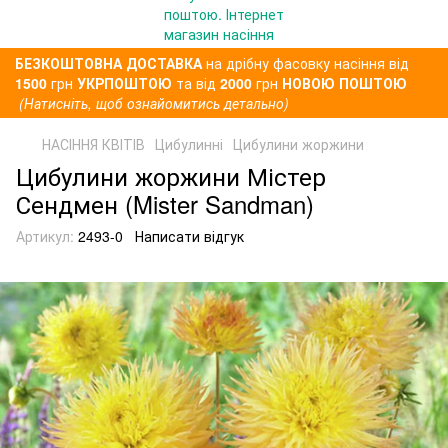
БЕЗКОШТОВНА ДОСТАВКА
на дрібну фасовку насіння від
1500
грн
УКРПОШТОЮ
та від
2000
грн
НОВОЮ ПОШТОЮ
(Натисніть, щоб ознайомитись детально)
НАСІННЯ КВІТІВ
Цибулинні
Цибулини жоржини
Цибулини жоржини Містер
Сендмен (Mister Sandman)
Артикул:
2493-0
Написати відгук