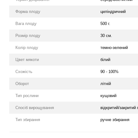
Форма плоду
циліндричний
Вага плоду
500 г.
Розмір плоду
30 см.
Колір плоду
темно-зелений
Цвет мякоти
білий
Схожість
90 - 100%
Оборот
літній
Тип рослини
кущовий
Спосіб вирощування
відкритий/закритий 
Тип збирання
ручне збирання