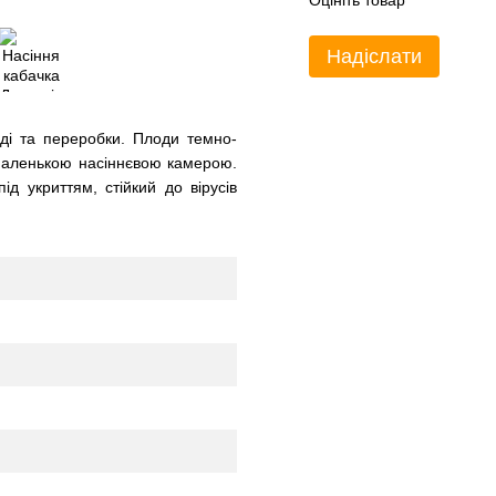
Оцініть товар
Надіслати
яді та переробки. Плоди темно-
з маленькою насіннєвою камерою.
д укриттям, стійкий до вірусів