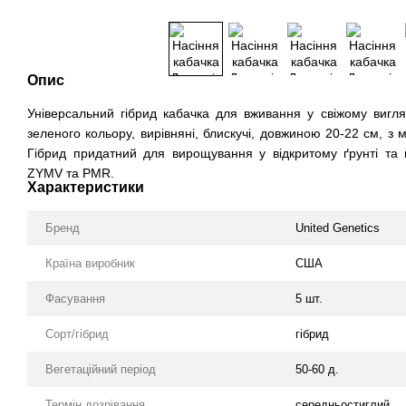
Опис
Універсальний гібрид кабачка для вживання у свіжому вигл
зеленого кольору, вирівняні, блискучі, довжиною 20-22 см, 
Гібрид придатний для вирощування у відкритому ґрунті та пі
ZYMV та PMR.
Характеристики
Бренд
United Genetics
Країна виробник
США
Фасування
5 шт.
Сорт/гібрид
гібрид
Вегетаційний період
50-60 д.
Термін дозрівання
середньостиглий