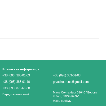
Контактна інформація
+38 (096) 383-01-03
+38 (096) 383-01-03
+38 (095) 383-01-10
gryadka.in.ua@gmail.com
+38 (093) 876-61-38
Мала Солтанівка 08640 / Борова
Передзвонити вам?
08520, Київська обл.
Мапа проїзду