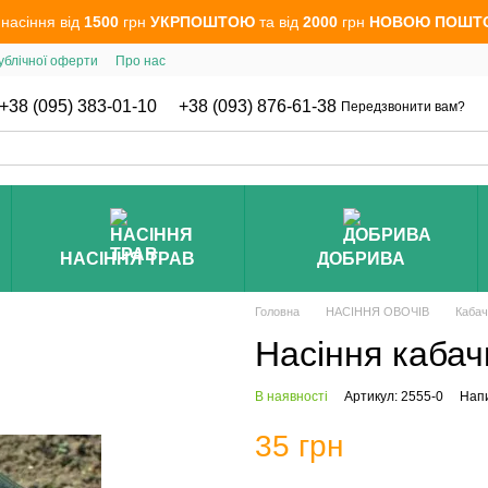
 насіння від
1500
грн
УКРПОШТОЮ
та від
2000
грн
НОВОЮ ПОШТ
ублічної оферти
Про нас
+38 (095) 383-01-10
+38 (093) 876-61-38
Передзвонити вам?
НАСІННЯ ТРАВ
ДОБРИВА
Головна
НАСІННЯ ОВОЧІВ
Кабач
Насіння кабач
В наявності
Артикул: 2555-0
Напи
35 грн