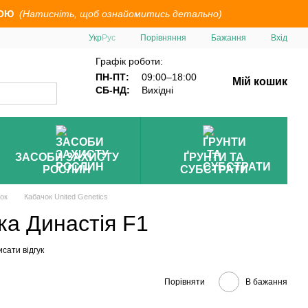
ОЮ
(Натисніть, щоб ознайомитись детально)
Порівняння
Укр
Рус
Бажання
Вхід
Графік роботи:
ПН-ПТ:
09:00–18:00
Мій кошик
СБ-НД:
Вихідні
ЗАСОБИ ЗАХИСТУ
ҐРУНТИ ТА
РОСЛИН
СУБСТРАТИ
ок
Кабачок United Genetics
ка Династія F1
сати відгук
Порівняти
В бажання