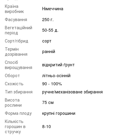
Країна
Німеччина
виробник
Фасування
250 г.
Вегетаційний
50-55 д.
період
Сорт/гібрид
сорт
Термін
ранній
дозрівання
Спосіб
відкритий ґрунт
вирощування
Оборот
літньо-осінній
Схожість
90 - 100%
Тип збирання
ручне/механізоване збирання
Висота
75 см
рослини
Форма плоду
крупні горошини
Кількість
горошин в
8-10
стручку