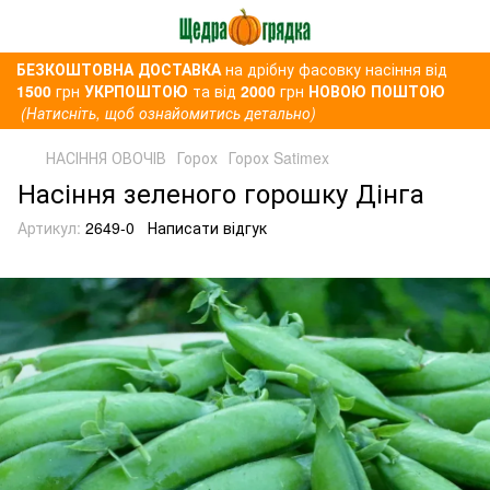
БЕЗКОШТОВНА ДОСТАВКА
на дрібну фасовку насіння від
1500
грн
УКРПОШТОЮ
та від
2000
грн
НОВОЮ ПОШТОЮ
(Натисніть, щоб ознайомитись детально)
НАСІННЯ ОВОЧІВ
Горох
Горох Satimex
Насіння зеленого горошку Дінга
Артикул:
2649-0
Написати відгук