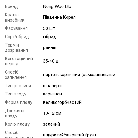
Бренд
Nong Woo Bio
Країна
Південна Корея
виробник
Фасування
50 шт
Сорт/гібрид
гібрид
Термін
ранній
дозрівання
Вегетаційний
35-40 д.
період
Спосіб
партенокарпічний (самозапильний)
запилення
Тип рослини
шпалерне
Тип плоду
корнішон
Форма плоду
великогорбчастий
Довжина
10-12 см.
плоду
Колір плоду
зелений
Спосіб
відкритий/закритий ґрунт
вирощування