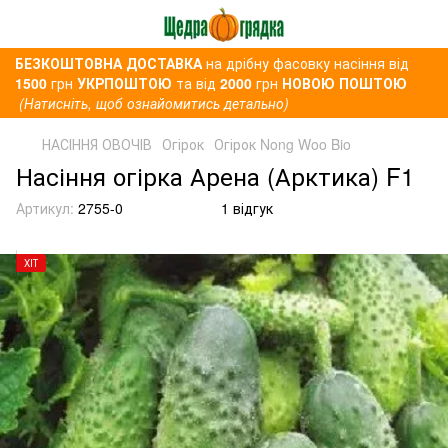
БЕЗКОШТОВНА ДОСТАВКА
на дрібну фасовку насіння від
1500
грн
УКРПОШТОЮ
та від
2000
грн
НОВОЮ ПОШТОЮ
(Натисніть, щоб ознайомитись детально)
НАСІННЯ ОВОЧІВ
Огірок
Огірок Nong Woo Bio
Насіння огірка Арена (Арктика) F1
Артикул:
2755-0
1 відгук
ХІТ