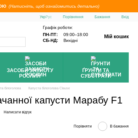
ОЮ
(Натисніть, щоб ознайомитись детально)
Порівняння
Укр
Рус
Бажання
Вхід
Графік роботи:
ПН-ПТ:
09:00–18:00
Мій кошик
СБ-НД:
Вихідні
ЗАСОБИ ЗАХИСТУ
ҐРУНТИ ТА
РОСЛИН
СУБСТРАТИ
та білоголова
Капуста білоголова Clause
ачанної капусти Марабу F1
Написати відгук
Порівняти
В бажання