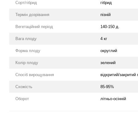
Сорт/гібрид
гібрид
Термін дозрівання
пізній
Вегетаційний період
140-150 д.
Вага плоду
4 кг
Форма плоду
округлий
Колір плоду
зелений
Спосіб вирощування
відкритий/закритий 
Схожість
85-95%
Оборот
літньо-осінній