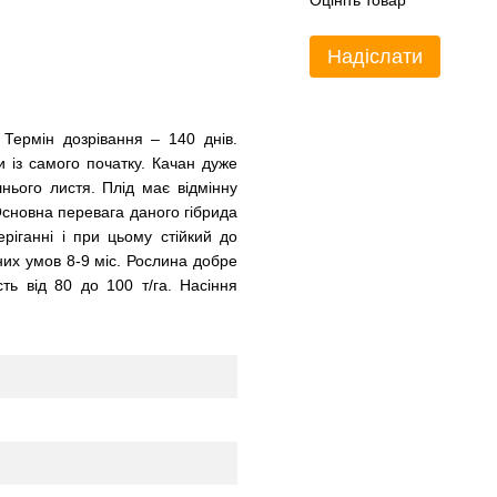
Оцініть товар
Надіслати
 Термін дозрівання – 140 днів.
 із самого початку. Качан дуже
шнього листя. Плід має відмінну
 Основна перевага даного гібрида
ріганні і при цьому стійкий до
них умов 8-9 міс. Рослина добре
ть від 80 до 100 т/га. Насіння