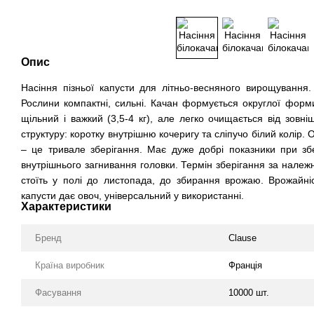
Опис
Насіння пізньої капусти для літньо-весняного вирощування.
Рослини компактні, сильні. Качан формується округлої форми
щільний і важкий (3,5-4 кг), але легко очищається від зовні
структуру: коротку внутрішню кочеригу та сліпучо білий колір.
– це тривале зберігання. Має дуже добрі показники при збе
внутрішнього загнивання головки. Термін зберігання за належ
стоїть у полі до листопада, до збирання врожаю. Врожайніс
капусти дає овоч, універсальний у використанні.
Характеристики
Бренд
Clause
Країна виробник
Франція
Фасування
10000 шт.