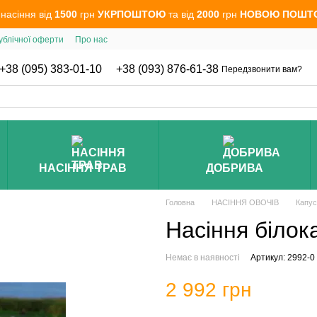
 насіння від
1500
грн
УКРПОШТОЮ
та від
2000
грн
НОВОЮ ПОШТ
ублічної оферти
Про нас
+38 (095) 383-01-10
+38 (093) 876-61-38
Передзвонити вам?
НАСІННЯ ТРАВ
ДОБРИВА
Головна
НАСІННЯ ОВОЧІВ
Капус
Насіння білок
Немає в наявності
Артикул: 2992-0
2 992 грн