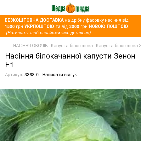
БЕЗКОШТОВНА ДОСТАВКА
на дрібну фасовку насіння від
1500
грн
УКРПОШТОЮ
та від
2000
грн
НОВОЮ ПОШТОЮ
(Натисніть, щоб ознайомитись детально)
НАСІННЯ ОВОЧІВ
Капуста білоголова
Капуста білоголова 
Насіння білокачанної капусти Зенон
F1
Артикул:
3368-0
Написати відгук