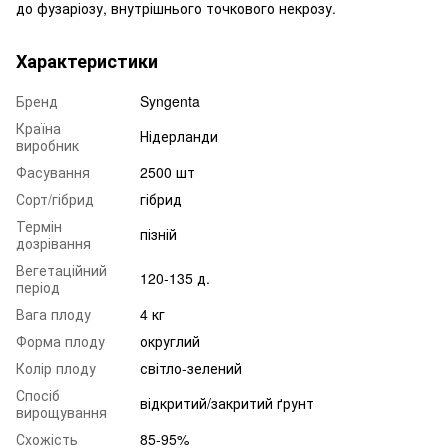
до фузаріозу, внутрішнього точкового некрозу.
Характеристики
Бренд
Syngenta
Країна
Нідерланди
виробник
Фасування
2500 шт
Сорт/гібрид
гібрид
Термін
пізній
дозрівання
Вегетаційний
120-135 д.
період
Вага плоду
4 кг
Форма плоду
округлий
Колір плоду
світло-зелений
Спосіб
відкритий/закритий ґрунт
вирощування
Схожість
85-95%