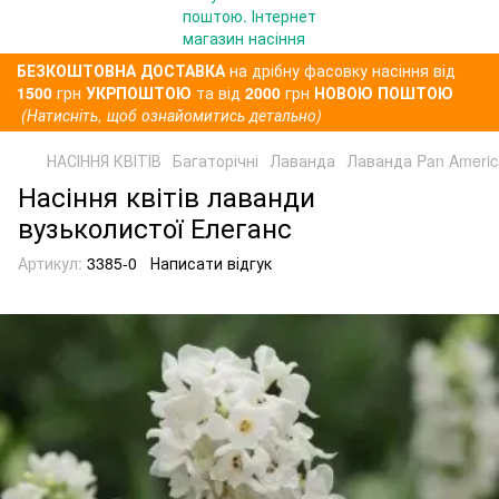
БЕЗКОШТОВНА ДОСТАВКА
на дрібну фасовку насіння від
1500
грн
УКРПОШТОЮ
та від
2000
грн
НОВОЮ ПОШТОЮ
(Натисніть, щоб ознайомитись детально)
НАСІННЯ КВІТІВ
Багаторічні
Лаванда
Лаванда Pan Americ
Насіння квітів лаванди
вузьколистої Елеганс
Артикул:
3385-0
Написати відгук