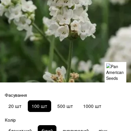
Фасування
20 шт
100 шт
500 шт
1000 шт
Колір
блакитний
білий
пурпуровий
пінк