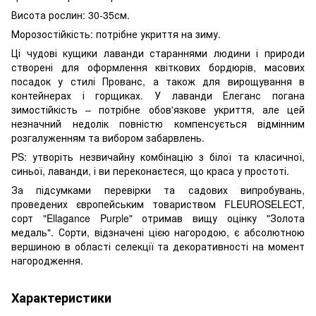
Висота рослин: 30-35см.
Морозостійкість: потрібне укриття на зиму.
Ці чудові кущики лаванди стараннями людини і природи
створені для оформлення квіткових бордюрів, масових
посадок у стилі Прованс, а також для вирощування в
контейнерах і горщиках. У лаванди Елеганс погана
зимостійкість – потрібне обов'язкове укриття, але цей
незначний недолік повністю компенсується відмінним
розгалуженням та вибором забарвлень.
PS: утворіть незвичайну комбінацію з білої та класичної,
синьої, лаванди, і ви переконаєтеся, що краса у простоті.
За підсумками перевірки та садових випробувань,
проведених європейським товариством FLEUROSELECT,
сорт "Ellagance Purple" отримав вищу оцінку "Золота
медаль". Сорти, відзначені цією нагородою, є абсолютною
вершиною в області селекції та декоративності на момент
нагородження.
Характеристики