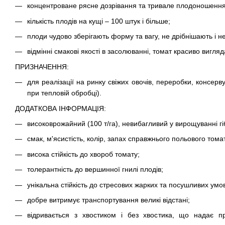
концентроване рясне дозрівання та тривале плодоношення
кількість плодів на кущі – 100 штук і більше;
плоди чудово зберігають форму та вагу, не дрібнішають і н
відмінні смакові якості в засолюванні, томат красиво вигляд
ПРИЗНАЧЕННЯ:
для реалізації на ринку свіжих овочів, переробки, консерв
при тепловій обробці).
ДОДАТКОВА ІНФОРМАЦІЯ:
високоврожайний (100 т/га), невибагливий у вирощуванні гі
смак, м'ясистість, колір, запах справжнього польового тома
висока стійкість до хвороб томату;
толерантність до вершинної гнилі плодів;
унікальна стійкість до стресових жарких та посушливих умо
добре витримує транспортування великі відстані;
відривається з хвостиком і без хвостика, що надає п