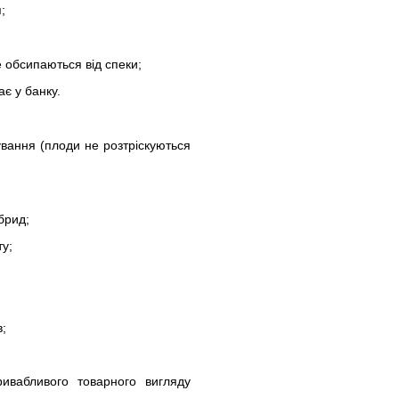
;
е обсипаються від спеки;
ає у банку.
ування (плоди не розтріскуються
брид;
ту;
в;
ривабливого товарного вигляду