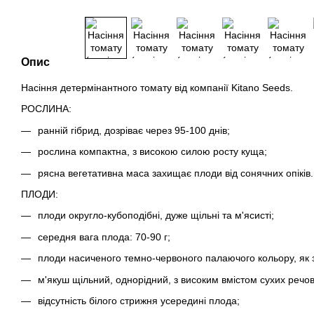
Опис
Насіння детермінантного томату від компанії Kitano Seeds.
РОСЛИНА:
ранній гібрид, дозріває через 95-100 днів;
рослина компактна, з високою силою росту куща;
рясна вегетативна маса захищає плоди від сонячних опіків.
ПЛОДИ:
плоди округло-кубоподібні, дуже щільні та м'ясисті;
середня вага плода: 70-90 г;
плоди насиченого темно-червоного палаючого кольору, як зо
м'якуш щільний, однорідний, з високим вмістом сухих речов
відсутність білого стрижня усередині плода;