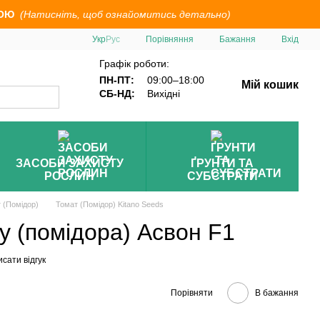
ОЮ
(Натисніть, щоб ознайомитись детально)
Порівняння
Укр
Рус
Бажання
Вхід
Графік роботи:
ПН-ПТ:
09:00–18:00
Мій кошик
СБ-НД:
Вихідні
ЗАСОБИ ЗАХИСТУ
ҐРУНТИ ТА
РОСЛИН
СУБСТРАТИ
 (Помідор)
Томат (Помідор) Kitano Seeds
у (помідора) Асвон F1
сати відгук
Порівняти
В бажання