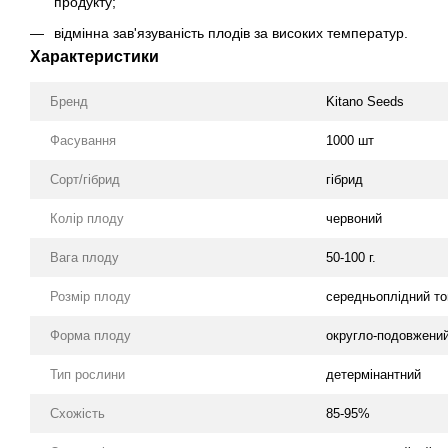
продукту;
відмінна зав'язуваність плодів за високих температур.
Характеристики
Бренд
Kitano Seeds
Фасування
1000 шт
Сорт/гібрид
гібрид
Колір плоду
червоний
Вага плоду
50-100 г.
Розмір плоду
середньоплідний т
Форма плоду
округло-подовжени
Тип рослини
детермінантний
Схожість
85-95%