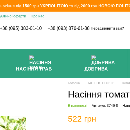
 насіння від
1500
грн
УКРПОШТОЮ
та від
2000
грн
НОВОЮ ПОШТ
ублічної оферти
Про нас
+38 (095) 383-01-10
+38 (093) 876-61-38
Передзвонити вам?
НАСІННЯ ТРАВ
ДОБРИВА
Головна
НАСІННЯ ОВОЧІВ
Томат
Насіння томат
В наявності
Артикул: 3746-0
Напи
522 грн