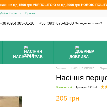
 насіння від
1500
грн
УКРПОШТОЮ
та від
2000
грн
НОВОЮ ПОШТ
ублічної оферти
Про нас
+38 (095) 383-01-10
+38 (093) 876-61-38
Передзвонити вам?
НАСІННЯ ТРАВ
ДОБРИВА
Головна
НАСІННЯ ОВОЧІВ
Перец
Насіння перцю
В наявності
Артикул: 3914-1
205 грн