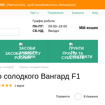
ОЮ
(Натисніть, щоб ознайомитись детально)
Порівняння
Укр
Рус
Бажання
Вхід
Графік роботи:
ПН-ПТ:
09:00–18:00
Мій кошик
СБ-НД:
Вихідні
ЗАСОБИ ЗАХИСТУ
ҐРУНТИ ТА
РОСЛИН
СУБСТРАТИ
ь солодкий
Перець солодкий Clause
 солодкого Вангард F1
1 відгук
Порівняти
В бажання