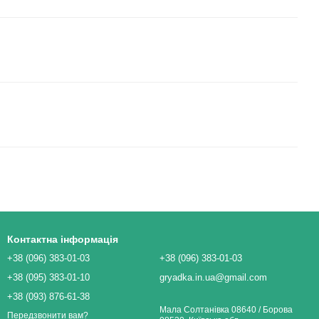
Контактна інформація
+38 (096) 383-01-03
+38 (096) 383-01-03
+38 (095) 383-01-10
gryadka.in.ua@gmail.com
+38 (093) 876-61-38
Мала Солтанівка 08640 / Борова
Передзвонити вам?