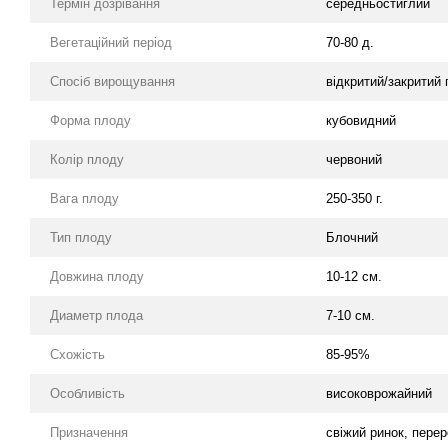
Термін дозрівання
середньостиглий
Вегетаційний період
70-80 д.
Спосіб вирощування
відкритий/закритий 
Форма плоду
кубовидний
Колір плоду
червоний
Вага плоду
250-350 г.
Тип плоду
Блочний
Довжина плоду
10-12 см.
Диаметр плода
7-10 см.
Схожість
85-95%
Особливість
високоврожайний
Призначення
свіжий ринок, пере