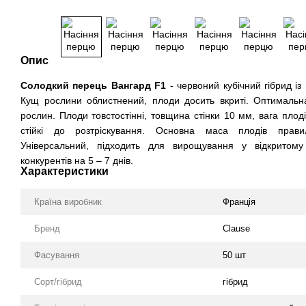
Опис
Солодкий перець Вангард F1
- червоний кубічний гібрид із 
Кущ рослини облистнений, плоди досить вкриті. Оптимальна
рослин. Плоди товстостінні, товщина стінки 10 мм, вага пло
стійкі до розтріскування. Основна маса плодів прави
Універсальний, підходить для вирощування у відкритому
конкурентів на 5 – 7 днів.
Характеристики
Країна виробник
Франція
Бренд
Clause
Фасування
50 шт
Сорт/гібрид
гібрид