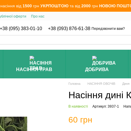
 насіння від
1500
грн
УКРПОШТОЮ
та від
2000
грн
НОВОЮ ПОШТ
ублічної оферти
Про нас
+38 (095) 383-01-10
+38 (093) 876-61-38
Передзвонити вам?
НАСІННЯ ТРАВ
ДОБРИВА
Головна
НАСІННЯ ОВОЧІВ
Диня
Насіння дині 
В наявності
Артикул: 3937-1
Напи
60 грн