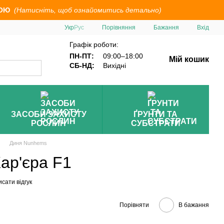
ОЮ
(Натисніть, щоб ознайомитись детально)
Порівняння
Укр
Рус
Бажання
Вхід
Графік роботи:
ПН-ПТ:
09:00–18:00
Мій кошик
СБ-НД:
Вихідні
ЗАСОБИ ЗАХИСТУ
ҐРУНТИ ТА
РОСЛИН
СУБСТРАТИ
Диня Nunhems
Кар'єра F1
сати відгук
Порівняти
В бажання