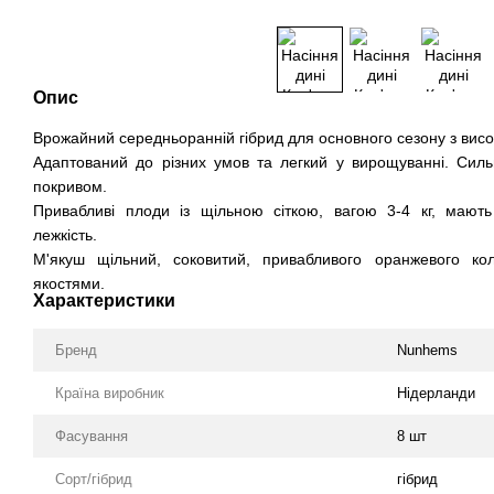
Опис
Врожайний середньоранній гібрид для основного сезону з висо
Адаптований до різних умов та легкий у вирощуванні. Сил
покривом.
Привабливі плоди із щільною сіткою, вагою 3-4 кг, мають
лежкість.
М'якуш щільний, соковитий, привабливого оранжевого к
якостями.
Характеристики
Бренд
Nunhems
Країна виробник
Нідерланди
Фасування
8 шт
Сорт/гібрид
гібрид