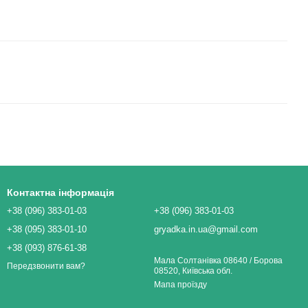
Контактна інформація
+38 (096) 383-01-03
+38 (096) 383-01-03
+38 (095) 383-01-10
gryadka.in.ua@gmail.com
+38 (093) 876-61-38
Мала Солтанівка 08640 / Борова
Передзвонити вам?
08520, Київська обл.
Мапа проїзду