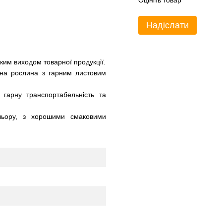
Оцініть товар
Надіслати
ким виходом товарної продукції.
ьна рослина з гарним листовим
 гарну транспортабельність та
ольору, з хорошими смаковими