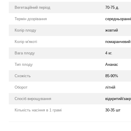
Вегетаційний період
70-75 д.
Термін дозрівання
середньоранн
Колір плоду
жовтий
Колір м'якоті
помаранчевий
Вага плоду
4 кг.
Тип плоду
Ананас
Схожість
85-90%
Оборот
літній
Спосіб вирощування
відкритий/зак
Кількість насіння в 1 грамі
30-35 шт