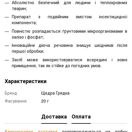
Абсолютно безпечний для людини і теплокровних
тварин;
Препарат з подвійним змістом інсектицидної
компонента;
Повністю розпадається ґрунтовими мікроорганізмами в
залізо і фосфат;
Інноваційне діюча речовина знищує шкідників після
першої обробки;
Засіб може використовуватися всередині і зовні
приміщення, так як стійке до погодних умов.
Характеристики
Бренд
Щедра Грядка
Фасування
20 г
Доставка
Оплата
Безкоштовна доставка
розповсюджується на дрібну