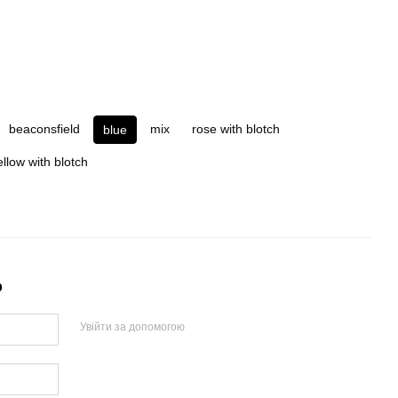
beaconsfield
mix
rose with blotch
blue
ellow with blotch
р
Увійти за допомогою