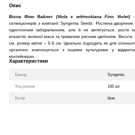
Опис
Віола Фіно Вайлет
(Viola x wittrockiana Fino Violet)
– 
селекціонерів з компанії Syngenta Seeds. Рослина-дворічник
однотонним забарвленням, але й не витягується, росте 
кількістю зеленої маси та тривалим рясним цвітінням. Висота 
см, розмір квітки – 5-6 см. Ідеально підходить як для осінньо
органічно компонується з іншими культурами у відкрит
контейнерах.
Характеристики
Бренд
Syngenta
Фасування
100 шт
Колір
blue