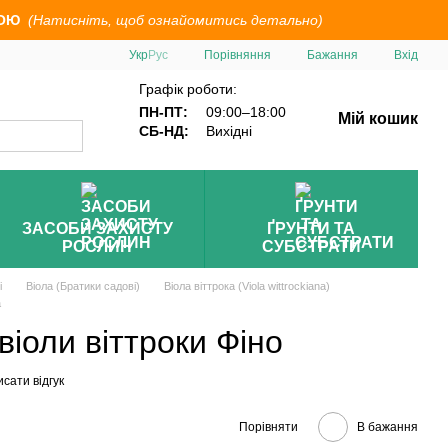
ОЮ
(Натисніть, щоб ознайомитись детально)
Порівняння
Укр
Рус
Бажання
Вхід
Графік роботи:
ПН-ПТ:
09:00–18:00
Мій кошик
СБ-НД:
Вихідні
ЗАСОБИ ЗАХИСТУ
ҐРУНТИ ТА
РОСЛИН
СУБСТРАТИ
і
Віола (Братики садові)
Віола віттрока (Viola wittrockiana)
a
 віоли віттроки Фіно
сати відгук
Порівняти
В бажання