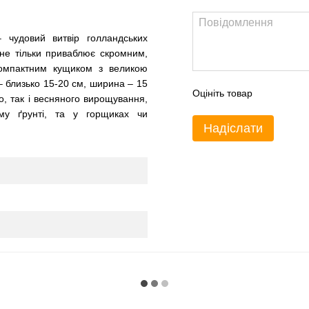
чудовий витвір голландських
 не тільки приваблює скромним,
компактним кущиком з великою
– близько 15-20 см, ширина – 15
Оцініть товар
го, так і весняного вирощування,
ому ґрунті, та у горщиках чи
Надіслати