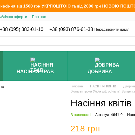
 насіння від
1500
грн
УКРПОШТОЮ
та від
2000
грн
НОВОЮ ПОШТ
ублічної оферти
Про нас
+38 (095) 383-01-10
+38 (093) 876-61-38
Передзвонити вам?
НАСІННЯ ТРАВ
ДОБРИВА
Головна
НАСІННЯ КВІТІВ
Дворічн
Віола віттрока (Viola wittrockiana) Syngent
Насіння квітів
В наявності
Артикул: 4641-0
Напи
218 грн