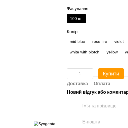
Фасування
100 шт
Колір
mid blue
rose fire
violet
white with blotch
yellow
y
Купити
Доставка
Оплата
Новий відгук або комента