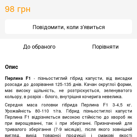
98 грн
Повідомити, коли з'явиться
До обраного
Порівняти
Опис
Перлина F1
- пізньостиглий гібрид капусти, від висадки
розсади до дозрівання 125-135 днів. Качан округлої форми,
має високу щільність, не розтріскується, зеленуватого
кольору, в розрізі - білого, внутрішня кочерига невелика.
Середня маса головки гібрида Перлина F1 3-4,5 кг.
Урожайність 80-110 т/га. Гібрид пізньостиглої капусти
Перлина F1 відрізняється високою стійкістю до хвороб як
при вирощуванні, так і при зберіганні. Призначений для
тривалого зберігання (7-9 місяців), після якого зовнішній
вигляд, вихід товарної продукції і смакові якості