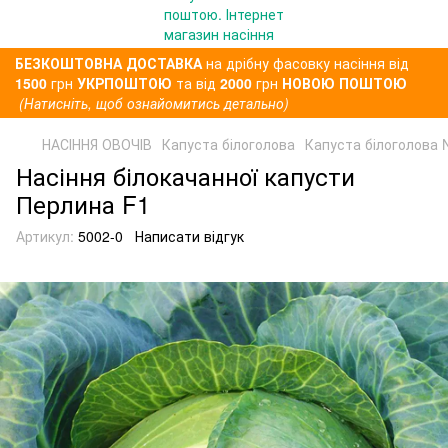
БЕЗКОШТОВНА ДОСТАВКА
на дрібну фасовку насіння від
1500
грн
УКРПОШТОЮ
та від
2000
грн
НОВОЮ ПОШТОЮ
(Натисніть, щоб ознайомитись детально)
НАСІННЯ ОВОЧІВ
Капуста білоголова
Капуста білоголова 
Насіння білокачанної капусти
Перлина F1
Артикул:
5002-0
Написати відгук