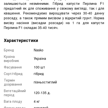
залишаються незмінними. Гібрид капусти Перлина F1
придатний як для споживання у свіжому вигляді, так і для
квашення. Рекомендуємо вирощувати через 30-40 денну
розсаду, а також прямим висівом у відкритий грунт. Норма
висіву насіння (висадки розсади) на 1 га для капусти
Перлина F1 складає 35-40 тисяч.
Характеристики
Бренд
Nasko
Країна
Україна
виробник
Фасування
100 шт
Сорт/гібрид
гібрид
Термін
пізньостиглий
дозрівання
Вегетаційний
120-135 д.
період
Вага плоду
4 кг
Форма плоду
округлий