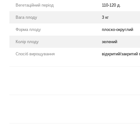
Вегетаційний період
110-120 д.
Вага плоду
3 кг
Форма плоду
плоско-округлий
Колір плоду
зелений
Спосіб вирощування
відкритий/закритий 