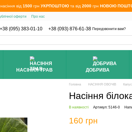
 насіння від
1500
грн
УКРПОШТОЮ
та від
2000
грн
НОВОЮ ПОШТ
ублічної оферти
Про нас
+38 (095) 383-01-10
+38 (093) 876-61-38
Передзвонити вам?
НАСІННЯ ТРАВ
ДОБРИВА
Головна
НАСІННЯ ОВОЧІВ
Капус
Насіння білок
В наявності
Артикул: 5146-0
Напи
160 грн