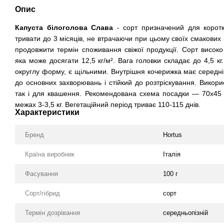
Опис
Капуста білоголова Слава
- сорт призначений для коротк
тривати до 3 місяців, не втрачаючи при цьому своїх смакових 
продовжити термін споживання свіжої продукції. Сорт високо
яка може досягати 12,5 кг/м². Вага головки складає до 4,5 кг
округлу форму, є щільними. Внутрішня кочерижка має середні
до основних захворювань і стійкий до розтріскування. Викорис
так і для квашення. Рекомендована схема посадки — 70x45 
межах 3-3,5 кг. Вегетаційний період триває 110-115 днів.
Характеристики
Бренд
Hortus
Країна виробник
Італія
Фасування
100 г
Сорт/гібрид
сорт
Термін дозрівання
середньопізній