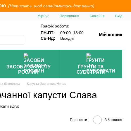
ОЮ
(Натисніть, щоб ознайомитись детально)
Порівняння
Укр
Рус
Бажання
Вхід
Графік роботи:
ПН-ПТ:
09:00–18:00
Мій кошик
СБ-НД:
Вихідні
ЗАСОБИ ЗАХИСТУ
ҐРУНТИ ТА
РОСЛИН
СУБСТРАТИ
та білоголова
Капуста білоголова Hortus
ачанної капусти Слава
сати відгук
Порівняти
В бажання