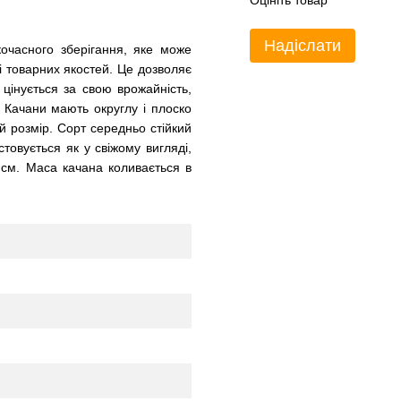
Оцініть товар
Надіслати
очасного зберігання, яке може
і товарних якостей. Це дозволяє
 цінується за свою врожайність,
. Качани мають округлу і плоско
й розмір. Сорт середньо стійкий
товується як у свіжому вигляді,
см. Маса качана коливається в