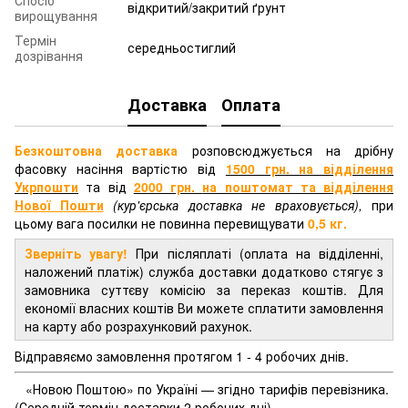
Спосіб
відкритий/закритий ґрунт
вирощування
Термін
середньостиглий
дозрівання
Доставка
Оплата
Безкоштовна доставка
розповсюджується на дрібну
фасовку насіння вартістю від
1500 грн. на відділення
Укрпошти
та від
2000 грн.
на поштомат та відділення
Нової Пошти
(кур'єрська доставка не враховується),
при
цьому вага посилки не повинна перевищувати
0,5 кг.
Зверніть увагу!
При післяплаті (оплата на відділенні,
наложений платіж) служба доставки додатково стягує з
замовника суттєву комісію за переказ коштів. Для
економії власних коштів Ви можете сплатити замовлення
на карту або розрахунковий рахунок.
Відправяємо замовлення протягом 1 - 4 робочих днів.
«Новою Поштою» по Україні — згідно тарифів перевізника.
(Середній термін доставки 2 робочих дні).