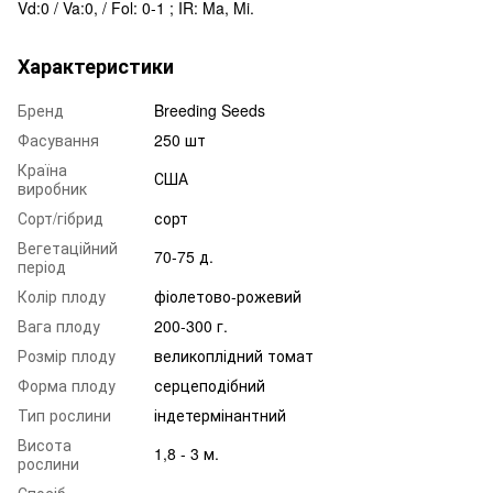
Vd:0 / Va:0, / Fol: 0-1 ; IR: Ma, Mi.
Характеристики
Бренд
Breeding Seeds
Фасування
250 шт
Країна
США
виробник
Сорт/гібрид
сорт
Вегетаційний
70-75 д.
період
Колір плоду
фіолетово-рожевий
Вага плоду
200-300 г.
Розмір плоду
великоплідний томат
Форма плоду
серцеподібний
Тип рослини
індетермінантний
Висота
1,8 - 3 м.
рослини