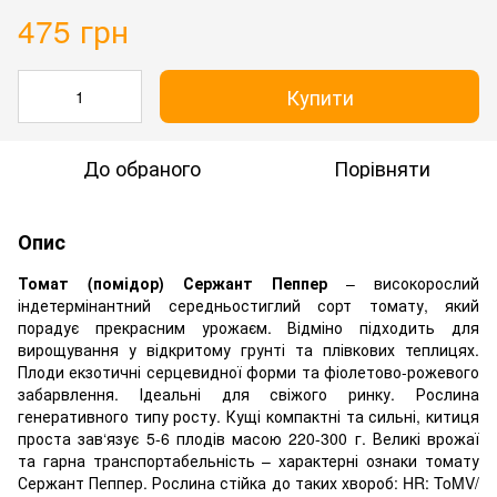
475 грн
Купити
До обраного
Порівняти
Опис
Томат (помідор) Сержант Пеппер
– високорослий
індетермінантний середньостиглий сорт томату, який
порадує прекрасним урожаєм. Відміно підходить для
вирощування у відкритому грунті та плівкових теплицях.
Плоди екзотичні серцевидної форми та фіолетово-рожевого
забарвлення. Ідеальні для свіжого ринку. Рослина
генеративного типу росту. Кущі компактні та сильні, китиця
проста зав‘язує 5-6 плодів масою 220-300 г. Великі врожаї
та гарна транспортабельність – характерні ознаки томату
Сержант Пеппер. Рослина стійка до таких хвороб: HR: ToMV/