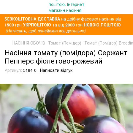
БЕЗКОШТОВНА ДОСТАВКА
на дрібну фасовку насіння від
1500
грн
УКРПОШТОЮ
та від
2000
грн
НОВОЮ ПОШТОЮ
(Натисніть, щоб ознайомитись детально)
НАСІННЯ ОВОЧІВ
Томат (Помідор)
Томат (Помідор) Breedi
Насіння томату (помідора) Сержант
Пепперс фіолетово-рожевий
Артикул:
5184-0
Написати відгук