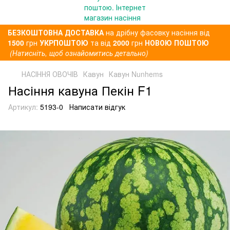
БЕЗКОШТОВНА ДОСТАВКА
на дрібну фасовку насіння від
1500
грн
УКРПОШТОЮ
та від
2000
грн
НОВОЮ ПОШТОЮ
(Натисніть, щоб ознайомитись детально)
НАСІННЯ ОВОЧІВ
Кавун
Кавун Nunhems
Насіння кавуна Пекін F1
Артикул:
5193-0
Написати відгук