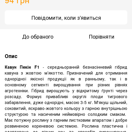
Повідомити, коли з'явиться
До обраного
Порівняти
Опис
Кавун Пекін F1
- середньоранній безнасінневий гібрид
кавуна з жовтою м’якоттю. Призначений для отримання
однорідної якісної продукції як в ранньому, так і в
основному сегменті вирощування при різних рівнях
агротехніки. Гібрид вирощують у відкритому ґрунті через
розсаду. Формує привабливі округлі плоди тигрового
забарвлення, дуже однорідні, масою 3-5 кг. М'якуш щільний,
соковитий, яскраво-жовтого кольору з гарною внутрішньою
структурою та насиченим неймовірно солодким смаком.
Має потужну рослину з гарним листковим апаратом і добре
розвиненою кореневою системою. Рослина пластична і
адаптована до різних зон та способів вирощування.