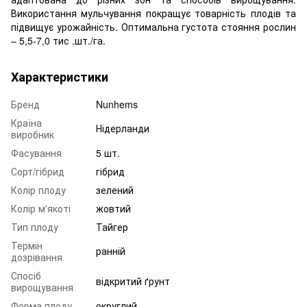
Використання мульчування покращує товарність плодів та
підвищує урожайність. Оптимальна густота стояння рослин
– 5,5-7,0 тис .шт./га.
Характеристики
Бренд
Nunhems
Країна
Нідерланди
виробник
Фасування
5 шт.
Сорт/гібрид
гібрид
Колір плоду
зелений
Колір м'якоті
жовтий
Тип плоду
Тайгер
Термін
ранній
дозрівання
Спосіб
відкритий ґрунт
вирощування
Форма плоду
округлий