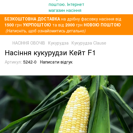
БЕЗКОШТОВНА ДОСТАВКА
на дрібну фасовку насіння від
1500
грн
УКРПОШТОЮ
та від
2000
грн
НОВОЮ ПОШТОЮ
(Натисніть, щоб ознайомитись детально)
НАСІННЯ ОВОЧІВ
Кукурудза
Кукурудза Clause
Насіння кукурудзи Кейт F1
Артикул:
5242-0
Написати відгук