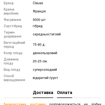
Бренд
Clause
Країна
Франція
виробник
Фасування
5000 шт
Сорт/гібрид
гібрид
Термін
середньостиглий
дозрівання
Вегетаційний
75-80 д.
період
Колір плоду
двокольоровий
Довжина
20-23 см.
плоду
Вид плоду
суперсолодкий
Спосіб
відкритий ґрунт
вирощування
Доставка
Оплата
Безкоштовна доставка
розповсюджується на дрібну