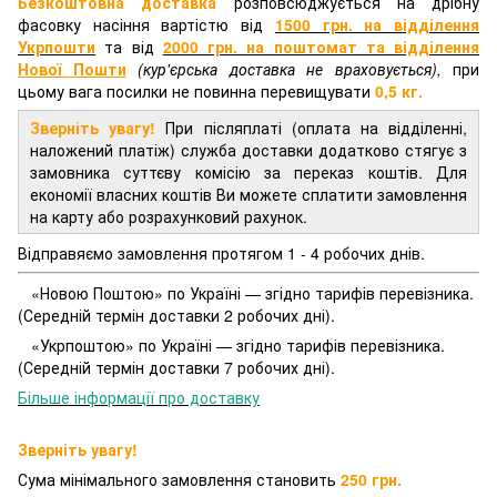
Безкоштовна доставка
розповсюджується на дрібну
фасовку насіння вартістю від
1500 грн. на відділення
Укрпошти
та від
2000 грн.
на поштомат та відділення
Нової Пошти
(кур'єрська доставка не враховується),
при
цьому вага посилки не повинна перевищувати
0,5 кг.
Зверніть увагу!
При післяплаті (оплата на відділенні,
наложений платіж) служба доставки додатково стягує з
замовника суттєву комісію за переказ коштів. Для
економії власних коштів Ви можете сплатити замовлення
на карту або розрахунковий рахунок.
Відправяємо замовлення протягом 1 - 4 робочих днів.
«Новою Поштою» по Україні — згідно тарифів перевізника.
(Середній термін доставки 2 робочих дні).
«Укрпоштою» по Україні — згідно тарифів перевізника.
(Середній термін доставки 7 робочих дні).
Більше інформації про доставку
Зверніть увагу!
Сума мінімального замовлення становить
250 грн.