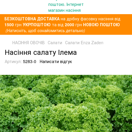
БЕЗКОШТОВНА ДОСТАВКА
на дрібну фасовку насіння від
1500
грн
УКРПОШТОЮ
та від
2000
грн
НОВОЮ ПОШТОЮ
(Натисніть, щоб ознайомитись детально)
НАСІННЯ ОВОЧІВ
Салати
Салати Enza Zaden
Насіння салату Ілема
Артикул:
5283-0
Написати відгук