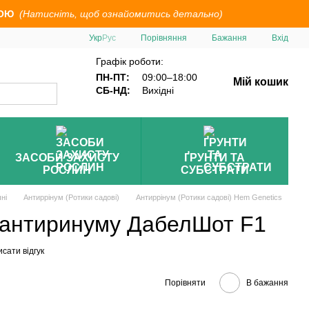
ОЮ
(Натисніть, щоб ознайомитись детально)
Порівняння
Укр
Рус
Бажання
Вхід
Графік роботи:
ПН-ПТ:
09:00–18:00
Мій кошик
СБ-НД:
Вихідні
ЗАСОБИ ЗАХИСТУ
ҐРУНТИ ТА
РОСЛИН
СУБСТРАТИ
ні
Антиррінум (Ротики садові)
Антиррінум (Ротики садові) Hem Genetics
в антиринуму ДабелШот F1
сати відгук
Порівняти
В бажання