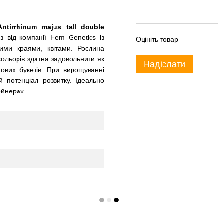
tirrhinum majus tall double
з від компанії Hem Genetics із
Оцініть товар
ими краями, квітами. Рослина
ольорів здатна задовольнити як
Надіслати
тових букетів. При вирощуванні
 потенціал розвитку. Ідеально
тейнерах.