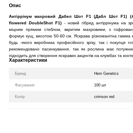
Опис
Антіррінум махровий Дабел Шот F1 (Дабл Шот F1) (An
flowered DoubleShot F1)
- новий гібрид антіррінума на зрі
міцним прямим стеблом, вкритим махровими, з гофрован
формує кущ, висотою 50-60 см. Яскрава різноманітна гамма к
будь -якого виробника професійного зрізу, так і покупця го
рекомендовано пасинкування, так як рослина має потужний
підходить для створення яскравих акцентів на клумбах та кон
Характеристики
Бренд
Hem Genetics
Фасування
100 шт
Колір
crimson red