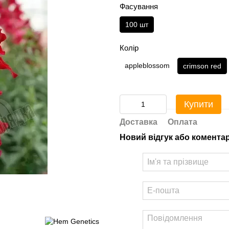
Фасування
100 шт
Колір
appleblossom
crimson red
Купити
Доставка
Оплата
Новий відгук або комента