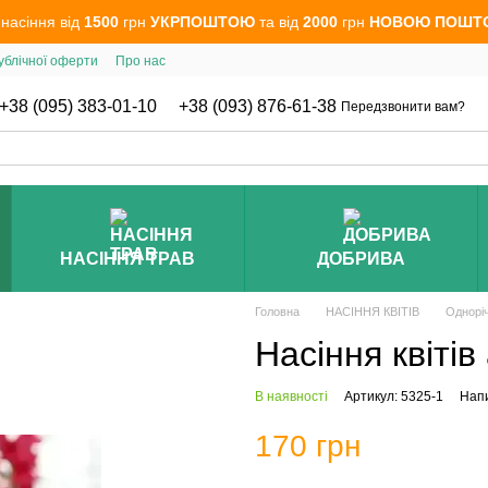
 насіння від
1500
грн
УКРПОШТОЮ
та від
2000
грн
НОВОЮ ПОШТ
ублічної оферти
Про нас
+38 (095) 383-01-10
+38 (093) 876-61-38
Передзвонити вам?
НАСІННЯ ТРАВ
ДОБРИВА
Головна
НАСІННЯ КВІТІВ
Одноріч
Насіння квіті
В наявності
Артикул: 5325-1
Напи
170 грн