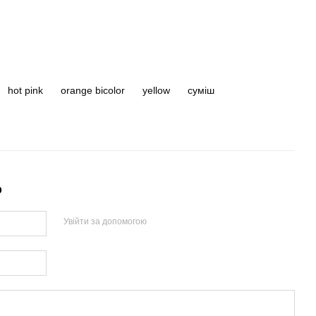
hot pink
orange bicolor
yellow
суміш
р
Увійти за допомогою