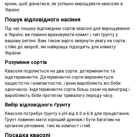
кроки, щоб дізнатися, як успішно вирощувати квасолю в
Україні.
Пошук відповідного насіння
Під час пошуку відповідних сортів квасолі для вирощування
в Україні, ви повинні враховувати клімат і тип ґрунту у
вашому регіоні. Вам також варто звернути увагу на сорти,
стійкі до хвороб, які найкраще підходять для клімату
України.
Розуміння сортів
Квасоля поділяється на два сорти: детермінантні та
індетермінантні. Детермінантні сорти вирізняються
кущистістю і компактністю, і вони виробляють всі боби
одночасно. Індетермінантні сорти більш схожі на виноград і
виробляють боби протягом тривалого періоду часу.
Вибір відповідного ґрунту
Квасоля потребує ґрунту з pH від 6.0 и 6.8 для процвітання.
Ґрунт повинен мати хороший дренаж і бути багатим на
органічні речовини, такі як компост і гній.
Посадка квасолі