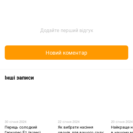
Додайте перший відгук
Новий коментар
Інші записи
30 січня 2024
22 січня 2024
20 січня 2024
Перець солодкий
Як вибрати насіння
Найкраще н
Геркулес F1 (відео)
овочів для вашого саду:
в нашому ма