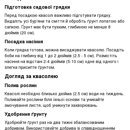
Підготовка садової грядки
Перед посадкою квасолі важливо підготувати грядку.
Видаліть усі бур'яни та сміття й обробіть ґрунт лопатою або
сапкою. Ґрунт має бути пухким, глибиною не менше 8
дюймів (20 см).
Посадка насіння
Коли грядка готова, можна висаджувати квасолю. Посадіть
боби на глибину від 1 до 2 дюймів (2.5 - 5 см). Розмістіть
насіння на відстані 2-4 дюймів (5-10 см) одне від одного і
злегка присипте ґрунтом.
Догляд за квасолею
Полив рослин
Квасолі необхідно близько дюйма (2.5 см) води на тиждень.
Поливайте рослини біля їхньої основи та уникайте
змочування листя, щоб уникнути захворювань.
Удобрення ґрунту
Удобрюйте ґрунт раз на два тижні збалансованим
добривом. Використовуйте добрива зі співвідношенням