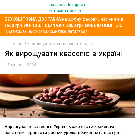
БЕЗКОШТОВНА ДОСТАВКА
на дрібну фасовку насіння від
1500
грн
УКРПОШТОЮ
та від
2000
грн
НОВОЮ ПОШТОЮ
(Натисніть, щоб ознайомитись детально)
Блог
Як вирощувати квасолю в Україні
Як вирощувати квасолю в Україні
17 лютого 2023
Вирощування квасолі в Україні може стати корисним
заняттям і принести рясний урожай. Виконайте наступні